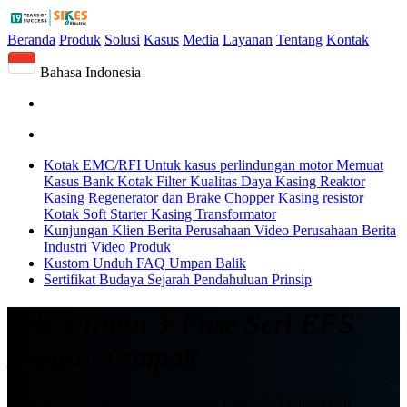
Beranda
Produk
Solusi
Kasus
Media
Layanan
Tentang
Kontak
Bahasa Indonesia
Kotak EMC/RFI
Untuk kasus perlindungan motor
Memuat
Kasus Bank
Kotak Filter Kualitas Daya
Kasing Reaktor
Kasing Regenerator dan Brake Chopper
Kasing resistor
Kotak Soft Starter
Kasing Transformator
Kunjungan Klien
Berita Perusahaan
Video Perusahaan
Berita
Industri
Video Produk
Kustom
Unduh
FAQ
Umpan Balik
Sertifikat
Budaya
Sejarah
Pendahuluan
Prinsip
Filter Input 3-Fase Seri EFS
Desain Kompak
Filter Input 3-Fase, Seri EFS, Desain Kompak, Peningkatan