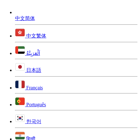
中文简体
中文繁体
اَلْعَرَبِيَّةُ
日本語
Français
Português
한국어
हिन्दी