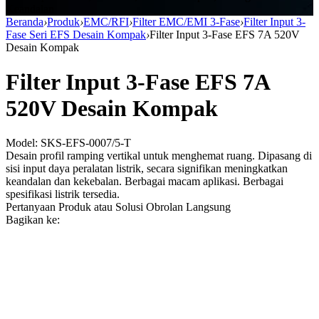
Keandalan
Beranda
›
Produk
›
EMC/RFI
›
Filter EMC/EMI 3-Fase
›
Filter Input 3-
Fase Seri EFS Desain Kompak
›
Filter Input 3-Fase EFS 7A 520V
Desain Kompak
Filter Input 3-Fase EFS 7A
520V Desain Kompak
Model: SKS-EFS-0007/5-T
Desain profil ramping vertikal untuk menghemat ruang. Dipasang di
sisi input daya peralatan listrik, secara signifikan meningkatkan
keandalan dan kekebalan. Berbagai macam aplikasi. Berbagai
spesifikasi listrik tersedia.
Pertanyaan Produk atau Solusi
Obrolan Langsung
Bagikan ke: