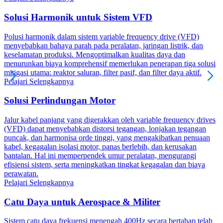
Solusi Harmonik untuk Sistem VFD
Polusi harmonik dalam sistem variable frequency drive (VFD)
menyebabkan bahaya parah pada peralatan, jaringan listrik, dan
keselamatan produksi. Mengoptimalkan kualitas daya dan
menurunkan biaya komprehensif memerlukan penerapan tiga solusi
mitigasi utama: reaktor saluran, filter pasif, dan filter daya aktif.
Pelajari Selengkapnya
Solusi Perlindungan Motor
Jalur kabel panjang yang digerakkan oleh variable frequency drives
(VFD) dapat menyebabkan distorsi tegangan, lonjakan tegangan
puncak, dan harmonisa orde tinggi, yang mengakibatkan penuaan
kabel, kegagalan isolasi motor, panas berlebih, dan kerusakan
bantalan. Hal ini memperpendek umur peralatan, mengurangi
efisiensi sistem, serta meningkatkan tingkat kegagalan dan biaya
perawatan.
Pelajari Selengkapnya
Catu Daya untuk Aerospace & Militer
Sistem catu daya frekuensi menengah 400Hz secara bertahap telah