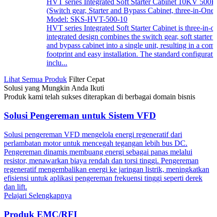
HVT series Integrated Soft Starter Cabinet 10KV 50
(Switch gear, Starter and Bypass Cabinet, three-in-One:
Model: SKS-HVT-500-10
HVT series Integrated Soft Starter Cabinet is three-in-o
integrated design combines the switch gear, soft starter u
and bypass cabinet into a single unit, resulting in a com
footprint and easy installation. The standard configurati
inclu...
Lihat Semua Produk
Filter Cepat
Solusi yang Mungkin Anda Ikuti
Produk kami telah sukses diterapkan di berbagai domain bisnis
Solusi Pengereman untuk Sistem VFD
Solusi pengereman VFD mengelola energi regeneratif dari
perlambatan motor untuk mencegah tegangan lebih bus DC.
Pengereman dinamis membuang energi sebagai panas melalui
resistor, menawarkan biaya rendah dan torsi tinggi. Pengereman
regeneratif mengembalikan energi ke jaringan listrik, meningkatkan
efisiensi untuk aplikasi pengereman frekuensi tinggi seperti derek
dan lift.
Pelajari Selengkapnya
Produk EMC/RFI