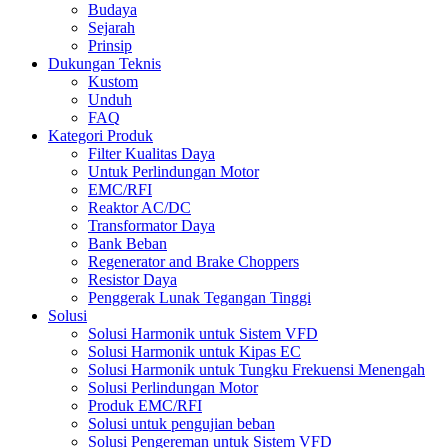
Budaya
Sejarah
Prinsip
Dukungan Teknis
Kustom
Unduh
FAQ
Kategori Produk
Filter Kualitas Daya
Untuk Perlindungan Motor
EMC/RFI
Reaktor AC/DC
Transformator Daya
Bank Beban
Regenerator and Brake Choppers
Resistor Daya
Penggerak Lunak Tegangan Tinggi
Solusi
Solusi Harmonik untuk Sistem VFD
Solusi Harmonik untuk Kipas EC
Solusi Harmonik untuk Tungku Frekuensi Menengah
Solusi Perlindungan Motor
Produk EMC/RFI
Solusi untuk pengujian beban
Solusi Pengereman untuk Sistem VFD