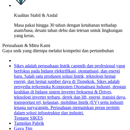
Kualitas Stabil & Andal
Masa pakai hingga 30 tahun dengan ketahanan terhadap
asam/basa, desain tahan debu dan tetesan untuk lingkungan
yang keras.
Perusahaan & Mitra Kami
Gaya unik yang ditempa melalui kompetisi dan pertumbuhan
Sikes adalah perusahaan listrik canggih dan profesional yang
berfokus pada bidang elektrifikasi, otomatisasi, dan energi
baru. Salah satu produsen solusi listrik, teknologi hemat
energi, dan hemat sumber daya di Tiongkok. Sikes adalah
penyedia terkemuka Komponen Otomatisasi Industri, dengan
keahlian di bidang sistem inverter frekuensi & Drives,
teknologi inverter terbaru, derek dan lift, energi, transisi daya,
transportasi rel, kelautan, mobilitas listrik (EV) serta industri
tenaga surya/angin. Perusahaan memainkan peran perintis
dalam solusi infrastruktur dan industri.
Tentang SIKES
Tampilan Pabrik
Gaya Tim