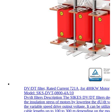
DV/DT filter, Rated Current 721A ,for 400KW Motor
Model: SKS-DVT-0800-4A/10
Dv/dt filters Description The SIKES DV/DT filters dec
the insulation stress of motors by lowering the dU/dt va
the variable speed drive output voltage. It can be utilize
cable lengths up to 100 to 300 m depending on the mod