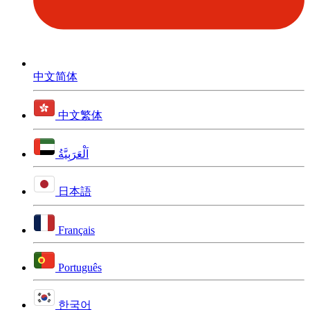
中文简体
中文繁体
اَلْعَرَبِيَّةُ
日本語
Français
Português
한국어