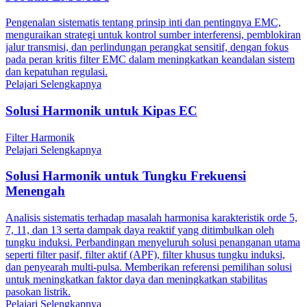
Pengenalan sistematis tentang prinsip inti dan pentingnya EMC,
menguraikan strategi untuk kontrol sumber interferensi, pemblokiran
jalur transmisi, dan perlindungan perangkat sensitif, dengan fokus
pada peran kritis filter EMC dalam meningkatkan keandalan sistem
dan kepatuhan regulasi.
Pelajari Selengkapnya
Solusi Harmonik untuk Kipas EC
Filter Harmonik
Pelajari Selengkapnya
Solusi Harmonik untuk Tungku Frekuensi
Menengah
Analisis sistematis terhadap masalah harmonisa karakteristik orde 5,
7, 11, dan 13 serta dampak daya reaktif yang ditimbulkan oleh
tungku induksi. Perbandingan menyeluruh solusi penanganan utama
seperti filter pasif, filter aktif (APF), filter khusus tungku induksi,
dan penyearah multi-pulsa. Memberikan referensi pemilihan solusi
untuk meningkatkan faktor daya dan meningkatkan stabilitas
pasokan listrik.
Pelajari Selengkapnya