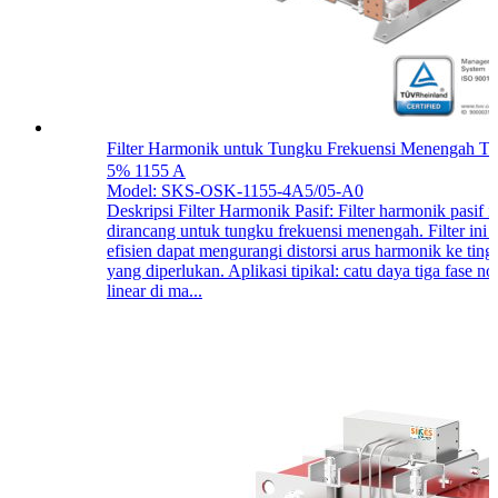
Filter Harmonik untuk Tungku Frekuensi Menengah
5% 1155 A
Model: SKS-OSK-1155-4A5/05-A0
Deskripsi Filter Harmonik Pasif: Filter harmonik pasif i
dirancang untuk tungku frekuensi menengah. Filter ini 
efisien dapat mengurangi distorsi arus harmonik ke ting
yang diperlukan. Aplikasi tipikal: catu daya tiga fase no
linear di ma...