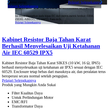
untuk mengendalikan THDi di
Pelajari Selengkapnya
Hemat energi;
bawah 10% atau bahkan 5%
Pelajari Selengkapnya
Ini dapat diterapkan pada kipas EC dari merek-merek berikut: EBM,
ZIEHL-ABEGG, HUAWEI, Fans-tech.
Pelajari Selengkapnya
Kabinet Resistor Baja Tahan Karat
Berhasil Menyelesaikan Uji Ketahanan
Air IEC 60529 IPX5
Kabinet Resistor Baja Tahan Karat SIKES (10 kW, 16 Ω, IP65)
berhasil menyelesaikan uji ketahanan air IPX5 sesuai dengan IEC
60529. Enclosure tetap bebas dari masuknya air, dan peralatan terus
.
beroperasi secara normal setelah pengujian.
Pelajari Selengkapnya
Produk yang Mungkin Anda Sukai
Filter Kualitas Daya
Untuk Perlindungan Motor
EMC/RFI
Transformator Daya