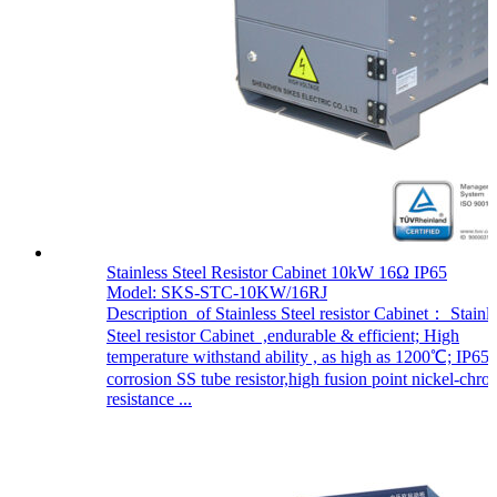
Stainless Steel Resistor Cabinet 10kW 16Ω IP65
Model: SKS-STC-10KW/16RJ
Description of Stainless Steel resistor Cabinet： Stainl
Steel resistor Cabinet ,endurable & efficient; High
temperature withstand ability , as high as 1200℃; IP65.
corrosion SS tube resistor,high fusion point nickel-chr
resistance ...