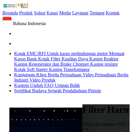
Beranda
Produk
Solusi
Kasus
Media
Layanan
Tentang
Kontak
Bahasa Indonesia
Kotak EMC/RFI
Untuk kasus perlindungan motor
Memuat
Kasus Bank
Kotak Filter Kualitas Daya
Kasing Reaktor
Kasing Regenerator dan Brake Chopper
Kasing resistor
Kotak Soft Starter
Kasing Transformator
Kunjungan Klien
Berita Perusahaan
Video Perusahaan
Berita
Industri
Video Produk
Kustom
Unduh
FAQ
Umpan Balik
Sertifikat
Budaya
Sejarah
Pendahuluan
Prinsip
Filter Harmonik Pasif
Filter harmonik ECF
Solusi Pengereman
dirancang untuk kipas EC:
THDi sisi saluran VFD > 40%; Dengan filter harmonik THDi <
A: Pemotong pengereman + Resistor, Lebih cepat, Kuat,
5%.
Pemanasan, Membuang energi; B: Regenerator, Tanpa pemanasan,