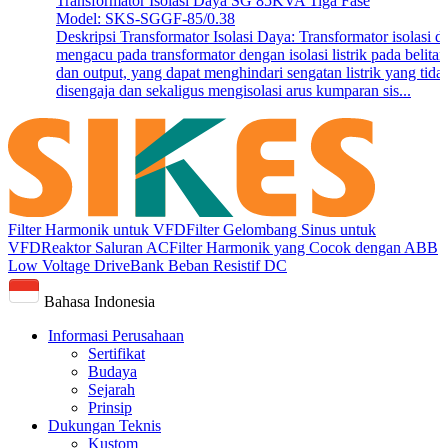
Transformator Isolasi Daya SG 85KVA Tiga Fase
Model: SKS-SGGF-85/0.38
Deskripsi Transformator Isolasi Daya: Transformator isolasi d
mengacu pada transformator dengan isolasi listrik pada belitan
dan output, yang dapat menghindari sengatan listrik yang tida
disengaja dan sekaligus mengisolasi arus kumparan sis...
Filter Harmonik untuk VFD
Filter Gelombang Sinus untuk
VFD
Reaktor Saluran AC
Filter Harmonik yang Cocok dengan ABB
Low Voltage Drive
Bank Beban Resistif DC
Bahasa Indonesia
Informasi Perusahaan
Sertifikat
Budaya
Sejarah
Prinsip
Dukungan Teknis
Kustom