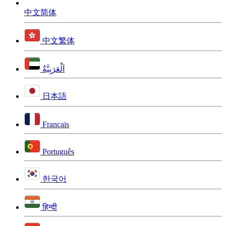
中文简体
中文繁体
اَلْعَرَبِيَّةُ
日本語
Français
Português
한국어
हिन्दी