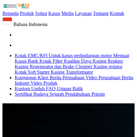
Beranda
Produk
Solusi
Kasus
Media
Layanan
Tentang
Kontak
Bahasa Indonesia
Kotak EMC/RFI
Untuk kasus perlindungan motor
Memuat
Kasus Bank
Kotak Filter Kualitas Daya
Kasing Reaktor
Kasing Regenerator dan Brake Chopper
Kasing resistor
Kotak Soft Starter
Kasing Transformator
Kunjungan Klien
Berita Perusahaan
Video Perusahaan
Berita
Industri
Video Produk
Kustom
Unduh
FAQ
Umpan Balik
Sertifikat
Budaya
Sejarah
Pendahuluan
Prinsip
Photovoltaic isolation
transformer
Photovoltaic isolation transformer,Photovoltaic isolation