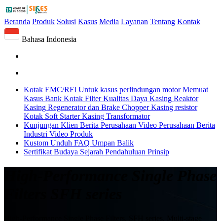
Beranda
Produk
Solusi
Kasus
Media
Layanan
Tentang
Kontak
Bahasa Indonesia
Kotak EMC/RFI
Untuk kasus perlindungan motor
Memuat
Kasus Bank
Kotak Filter Kualitas Daya
Kasing Reaktor
Kasing Regenerator dan Brake Chopper
Kasing resistor
Kotak Soft Starter
Kasing Transformator
Kunjungan Klien
Berita Perusahaan
Video Perusahaan
Berita
Industri
Video Produk
Kustom
Unduh
FAQ
Umpan Balik
Sertifikat
Budaya
Sejarah
Pendahuluan
Prinsip
High-Performance Single Phase
Filters SFH series
High-Performance Single Phase Filters, SFH series, Multi-stage