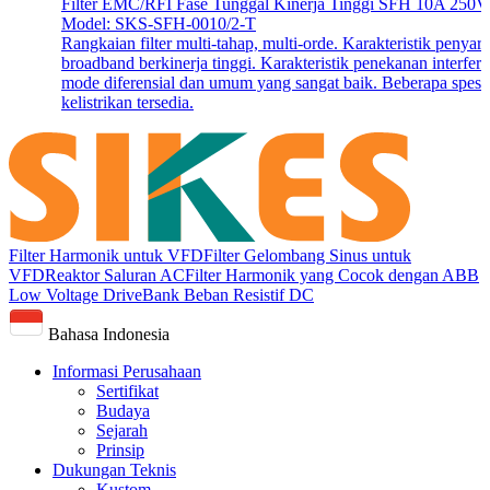
Filter EMC/RFI Fase Tunggal Kinerja Tinggi SFH 10A 250V
Model: SKS-SFH-0010/2-T
Rangkaian filter multi-tahap, multi-orde. Karakteristik penyar
broadband berkinerja tinggi. Karakteristik penekanan interfere
mode diferensial dan umum yang sangat baik. Beberapa spesif
kelistrikan tersedia.
Filter Harmonik untuk VFD
Filter Gelombang Sinus untuk
VFD
Reaktor Saluran AC
Filter Harmonik yang Cocok dengan ABB
Low Voltage Drive
Bank Beban Resistif DC
Bahasa Indonesia
Informasi Perusahaan
Sertifikat
Budaya
Sejarah
Prinsip
Dukungan Teknis
Kustom