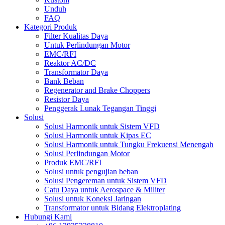
Unduh
FAQ
Kategori Produk
Filter Kualitas Daya
Untuk Perlindungan Motor
EMC/RFI
Reaktor AC/DC
Transformator Daya
Bank Beban
Regenerator and Brake Choppers
Resistor Daya
Penggerak Lunak Tegangan Tinggi
Solusi
Solusi Harmonik untuk Sistem VFD
Solusi Harmonik untuk Kipas EC
Solusi Harmonik untuk Tungku Frekuensi Menengah
Solusi Perlindungan Motor
Produk EMC/RFI
Solusi untuk pengujian beban
Solusi Pengereman untuk Sistem VFD
Catu Daya untuk Aerospace & Militer
Solusi untuk Koneksi Jaringan
Transformator untuk Bidang Elektroplating
Hubungi Kami