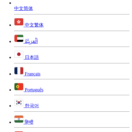
中文简体
中文繁体
اَلْعَرَبِيَّةُ
日本語
Français
Português
한국어
हिन्दी