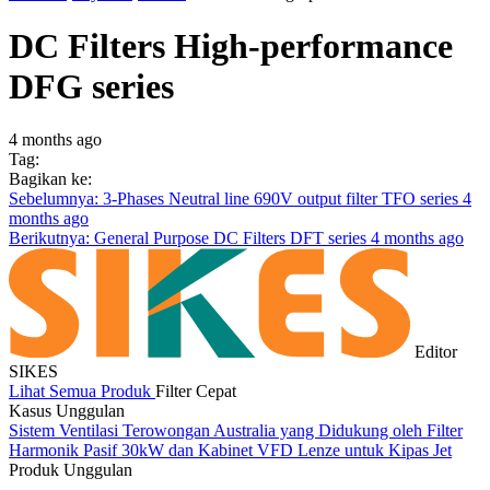
DC Filters High-performance
DFG series
4 months ago
Tag:
Bagikan ke:
Sebelumnya: 3-Phases Neutral line 690V output filter TFO series
4
months ago
Berikutnya: General Purpose DC Filters DFT series
4 months ago
Editor
SIKES
Lihat Semua Produk
Filter Cepat
Kasus Unggulan
Sistem Ventilasi Terowongan Australia yang Didukung oleh Filter
S
Harmonik Pasif 30kW dan Kabinet VFD Lenze untuk Kipas Jet
p
Produk Unggulan