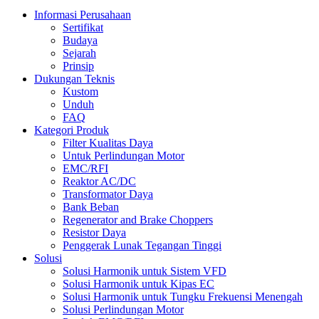
Informasi Perusahaan
Sertifikat
Budaya
Sejarah
Prinsip
Dukungan Teknis
Kustom
Unduh
FAQ
Kategori Produk
Filter Kualitas Daya
Untuk Perlindungan Motor
EMC/RFI
Reaktor AC/DC
Transformator Daya
Bank Beban
Regenerator and Brake Choppers
Resistor Daya
Penggerak Lunak Tegangan Tinggi
Solusi
Solusi Harmonik untuk Sistem VFD
Solusi Harmonik untuk Kipas EC
Solusi Harmonik untuk Tungku Frekuensi Menengah
Solusi Perlindungan Motor