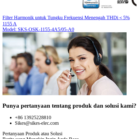
T
Filter Harmonik untuk Tungku Frekuensi Menengah THDi＜5%
M
1155 A
Model: SKS-OSK-1155-4A5/05-A0
Punya pertanyaan tentang produk dan solusi kami?
+86 13925228810
Sikes@sikes-elec.com
Pertanyaan Produk atau Solusi