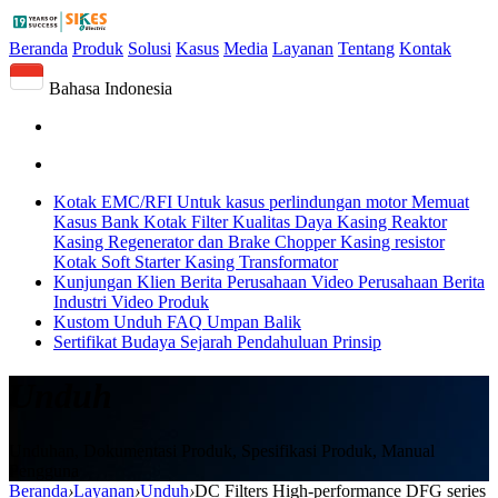
Beranda
Produk
Solusi
Kasus
Media
Layanan
Tentang
Kontak
Bahasa Indonesia
Kotak EMC/RFI
Untuk kasus perlindungan motor
Memuat
Kasus Bank
Kotak Filter Kualitas Daya
Kasing Reaktor
Kasing Regenerator dan Brake Chopper
Kasing resistor
Kotak Soft Starter
Kasing Transformator
Kunjungan Klien
Berita Perusahaan
Video Perusahaan
Berita
Industri
Video Produk
Kustom
Unduh
FAQ
Umpan Balik
Sertifikat
Budaya
Sejarah
Pendahuluan
Prinsip
Unduh
Unduhan, Dokumentasi Produk, Spesifikasi Produk, Manual
Pengguna
Beranda
›
Layanan
›
Unduh
›
DC Filters High-performance DFG series