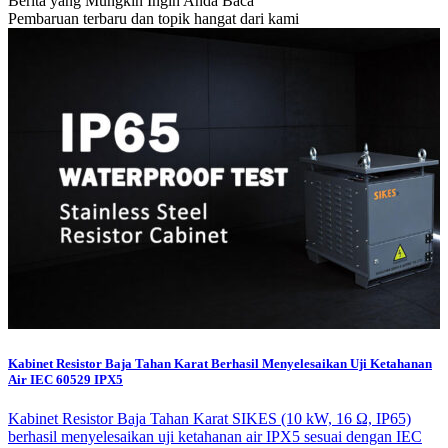
Berita yang Mungkin Ingin Anda Baca
Pembaruan terbaru dan topik hangat dari kami
Kabinet Resistor Baja Tahan Karat Berhasil Menyelesaikan Uji Ketahanan
Air IEC 60529 IPX5
Kabinet Resistor Baja Tahan Karat SIKES (10 kW, 16 Ω, IP65)
berhasil menyelesaikan uji ketahanan air IPX5 sesuai dengan IEC