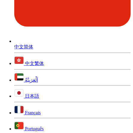
中文简体
中文繁体
اَلْعَرَبِيَّةُ
日本語
Français
Português