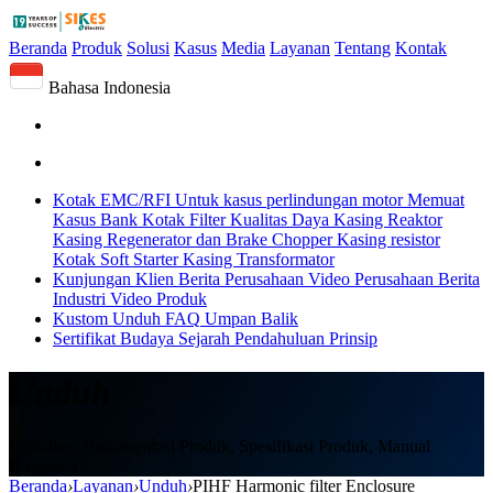
Beranda
Produk
Solusi
Kasus
Media
Layanan
Tentang
Kontak
Bahasa Indonesia
Kotak EMC/RFI
Untuk kasus perlindungan motor
Memuat
Kasus Bank
Kotak Filter Kualitas Daya
Kasing Reaktor
Kasing Regenerator dan Brake Chopper
Kasing resistor
Kotak Soft Starter
Kasing Transformator
Kunjungan Klien
Berita Perusahaan
Video Perusahaan
Berita
Industri
Video Produk
Kustom
Unduh
FAQ
Umpan Balik
Sertifikat
Budaya
Sejarah
Pendahuluan
Prinsip
Unduh
Unduhan, Dokumentasi Produk, Spesifikasi Produk, Manual
Pengguna
Beranda
›
Layanan
›
Unduh
›
PIHF Harmonic filter Enclosure