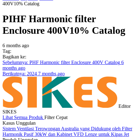
400V10% Catalog
PIHF Harmonic filter
Enclosure 400V10% Catalog
6 months ago
Tag:
Bagikan ke:
Sebelumnya: PHF Harmonic filter Enclosure 400V Catalog
6
months ago
Berikutnya: 2024
7 months ago
Editor
SIKES
Lihat Semua Produk
Filter Cepat
Kasus Unggulan
Sistem Ventilasi Terowongan Australia yang Didukung oleh Filter
S
Harmonik Pasif 30kW dan Kabinet VFD Lenze untuk Kipas Jet
p
Produk Unggulan