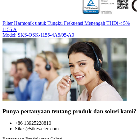
T
Filter Harmonik untuk Tungku Frekuensi Menengah THDi＜5%
M
1155 A
Model: SKS-OSK-1155-4A5/05-A0
Punya pertanyaan tentang produk dan solusi kami?
+86 13925228810
Sikes@sikes-elec.com