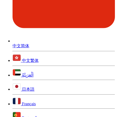
中文简体
中文繁体
اَلْعَرَبِيَّةُ
日本語
Français